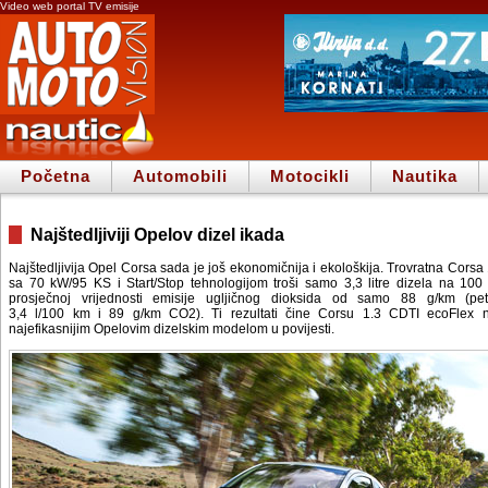
Video web portal TV emisije
Početna
Automobili
Motocikli
Nautika
Najštedljiviji Opelov dizel ikada
Najštedljivija Opel Corsa sada je još ekonomičnija i ekološkija. Trovratna Cor
sa 70 kW/95 KS i Start/Stop tehnologijom troši samo 3,3 litre dizela na 10
prosječnoj vrijednosti emisije ugljičnog dioksida od samo 88 g/km (pete
3,4 l/100 km i 89 g/km CO2). Ti rezultati čine Corsu 1.3 CDTI ecoFlex n
najefikasnijim Opelovim dizelskim modelom u povijesti.