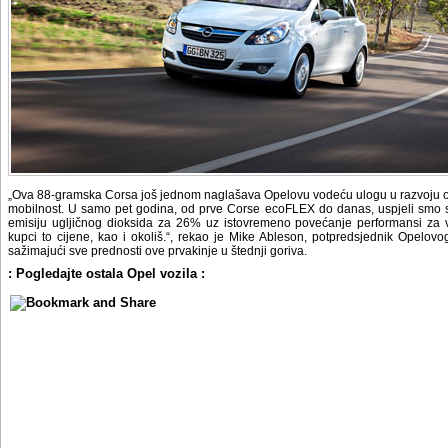
„Ova 88-gramska Corsa još jednom naglašava Opelovu vodeću ulogu u razvoju od
mobilnost. U samo pet godina, od prve Corse ecoFLEX do danas, uspjeli smo sm
emisiju ugljičnog dioksida za 26% uz istovremeno povećanje performansi za 
kupci to cijene, kao i okoliš.“, rekao je Mike Ableson, potpredsjednik Opelovo
sažimajući sve prednosti ove prvakinje u štednji goriva.
: Pogledajte ostala Opel vozila :