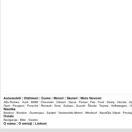
:
:
:
:
:
Automobili
Oldtimeri
Gume
Motori
Skuteri
Moto Novosti
:
:
:
:
:
:
:
:
:
:
:
Alfa Romeo
Audi
BMW
Chevrolet
Citroen
Dacia
Ferrari
Fiat
Ford
Geely
Honda
H
:
:
:
:
:
:
:
:
:
:
Opel
Peugeot
Porsche
Renault
Seat
Subaru
Suzuki
Škoda
Toyota
Volkswagen
V
Nautika
:
:
:
:
:
:
:
Brodovi
Brodice
Gumenjaci
Savjeti
Vanbrodski Motori
Windsurf
Nautičke Vijesti
Prodaj
Ostalo
:
:
Navigacija
Bike
Gastro
:
:
O nama
O emisiji
Linkovi