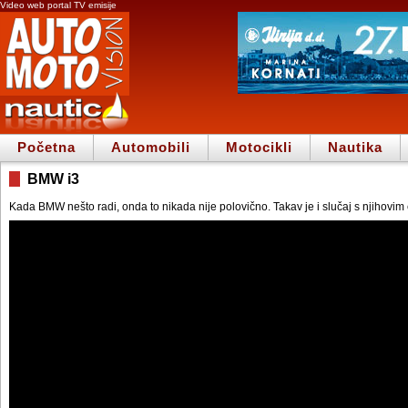
Video web portal TV emisije
Početna
Automobili
Motocikli
Nautika
BMW i3
Kada BMW nešto radi, onda to nikada nije polovično. Takav je i slučaj s njihovim e