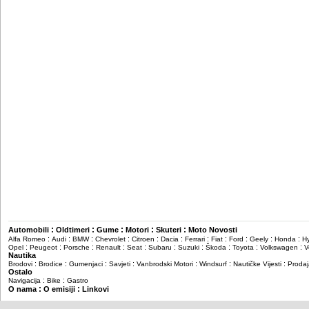
:
:
:
:
:
Automobili
Oldtimeri
Gume
Motori
Skuteri
Moto Novosti
:
:
:
:
:
:
:
:
:
:
:
Alfa Romeo
Audi
BMW
Chevrolet
Citroen
Dacia
Ferrari
Fiat
Ford
Geely
Honda
H
:
:
:
:
:
:
:
:
:
:
Opel
Peugeot
Porsche
Renault
Seat
Subaru
Suzuki
Škoda
Toyota
Volkswagen
V
Nautika
:
:
:
:
:
:
:
Brodovi
Brodice
Gumenjaci
Savjeti
Vanbrodski Motori
Windsurf
Nautičke Vijesti
Prodaj
Ostalo
:
:
Navigacija
Bike
Gastro
:
:
O nama
O emisiji
Linkovi